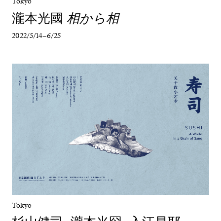
Tokyo
瀧本光國
相から相
2022/5/14–6/25
Tokyo