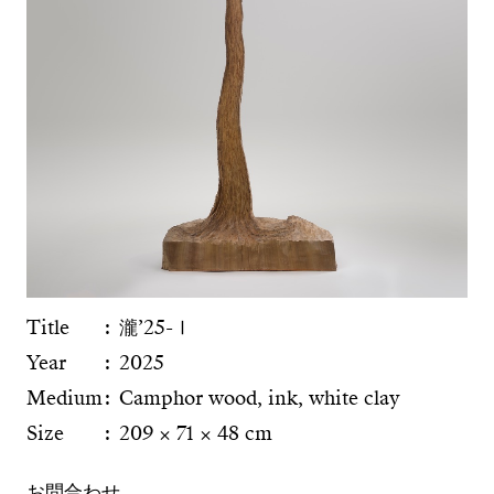
Title
瀧’25-Ⅰ
Year
2025
Medium
Camphor wood, ink, white clay
Size
209 × 71 × 48 cm
お問合わせ