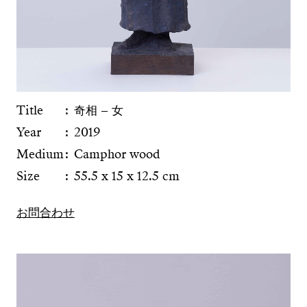
Title
奇相 − 女
Year
2019
Medium
Camphor wood
Size
55.5 x 15 x 12.5 cm
お問合わせ