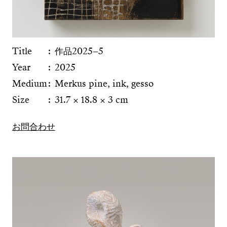
Title
作品2025−5
Year
2025
Medium
Merkus pine, ink, gesso
Size
31.7 × 18.8 × 3 cm
お問合わせ