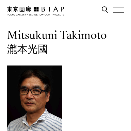
Mitsukuni Takimoto
瀧本光國