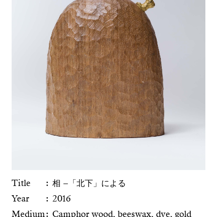
Title
相 −「北下」による
Year
2016
Medium
Camphor wood, beeswax, dye, gold