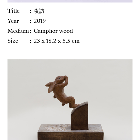
Title
夜訪
Year
2019
Medium
Camphor wood
Size
23 x 18.2 x 5.5 cm