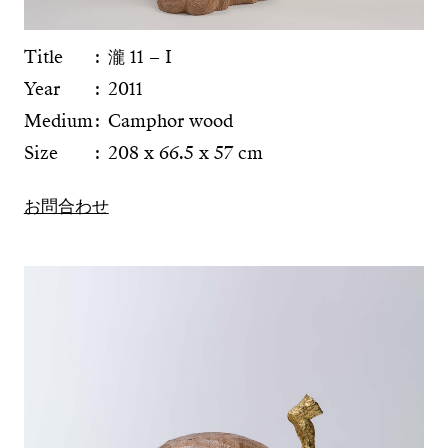
Title
瀧 11 − I
Year
2011
Medium
Camphor wood
Size
208 x 66.5 x 57 cm
お問合わせ