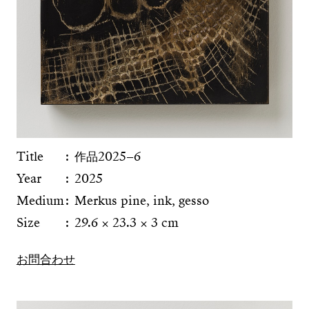
Title
作品2025−6
Year
2025
Medium
Merkus pine, ink, gesso
Size
29.6 × 23.3 × 3 cm
お問合わせ