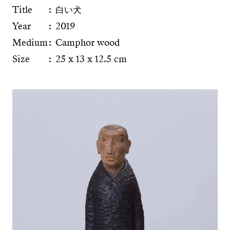
Title
白い犬
Year
2019
Medium
Camphor wood
Size
25 x 13 x 12.5 cm