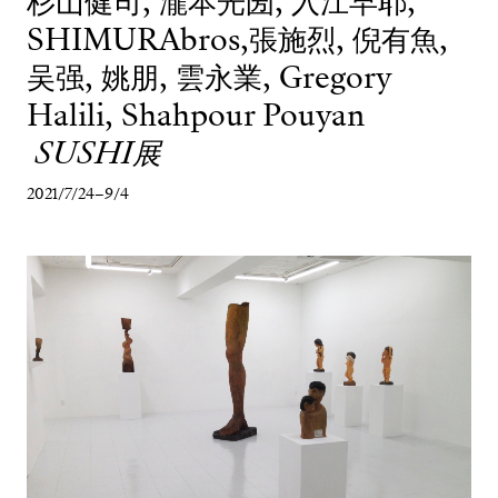
杉山健司, 瀧本光圀, 入江早耶,
SHIMURAbros,張施烈, 倪有魚,
吴强, 姚朋, 雲永業, Gregory
Halili, Shahpour Pouyan
SUSHI展
2021/7/24–9/4