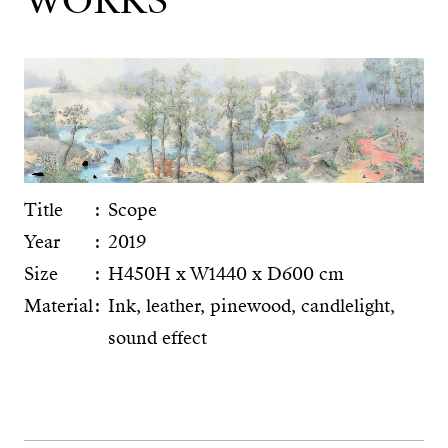
WORKS
Title
Scope
Year
2019
Size
H450H x W1440 x D600 cm
Material
Ink, leather, pinewood, candlelight,
sound effect