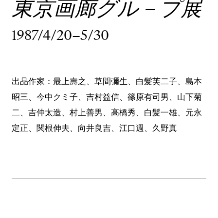
東京画廊グル－プ展
1987/4/20–5/30
出品作家：最上壽之、草間彌生、白髪芙二子、島本
昭三、今中クミ子、吉村益信、篠原有司男、山下菊
二、吉仲太造、村上善男、高橋秀、白髪一雄、元永
定正、関根伸夫、向井良吉、江口週、久野真