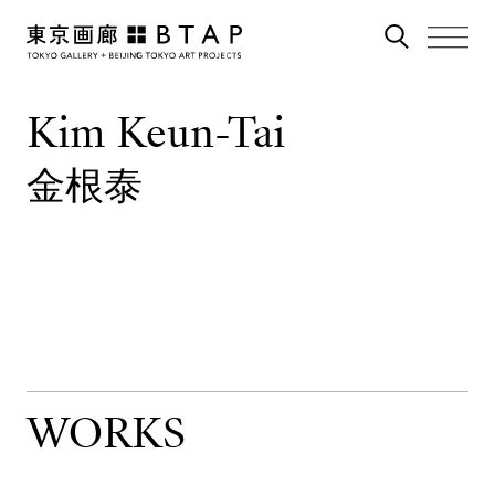
Kim Keun-Tai
金根泰
WORKS