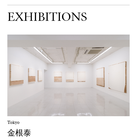
EXHIBITIONS
Tokyo
金根泰