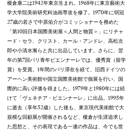
榎倉康二は1942年東京生まれ。1968年に東京藝術大
学大学院美術研究科油画専攻を修了。1970年に弱冠
27歳の若さで中原佑介がコミッショナーを務めた
「第10回日本国際美術展＜人間と物質＞」にリチャ
ード・セラ、クリスト、カール・アンドレ、高松次
郎や小清水漸らと共に出品しています。さらに、翌
年の第7回パリ青年ビエンナーレでは、優秀賞（留学
賞）を受賞。1年間のパリ滞在を経て、旧西ドイツの
アーヘン美術館や国立国際美術館で個展を行い、国
際的に高い評価を得ました。1979年と1980年には続
けて「ヴェネチア・ビエンナーレ」に出品。1995年
に逝去（享年52歳）した後も、東京現代美術館で大
規模な回顧展が開催されるなど、榎倉が生涯追求し
た思想と、その表現である一連の作品は、今でも世