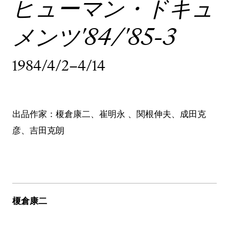
ヒューマン・ドキュ
メンツ'84/'85-3
1984/4/2–4/14
出品作家：榎倉康二、崔明永 、関根伸夫、成田克
彦、吉田克朗
榎倉康二