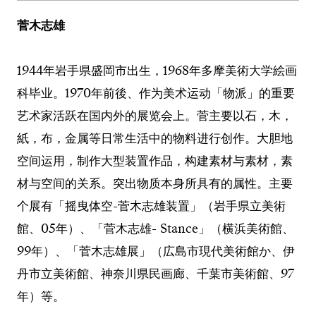
菅木志雄
1944年岩手県盛岡市出生，1968年多摩美術大学絵画
科毕业。1970年前後、作为美术运动「物派」的重要
艺术家活跃在国内外的展览会上。菅主要以石，木，
紙，布，金属等日常生活中的物料进行创作。大胆地
空间运用，制作大型装置作品，构建素材与素材，素
材与空间的关系。突出物质本身所具有的属性。主要
个展有「摇曳体空-菅木志雄装置」（岩手県立美術
館、05年）、「菅木志雄- Stance」（横浜美術館、
99年）、「菅木志雄展」（広島市現代美術館か、伊
丹市立美術館、神奈川県民画廊、千葉市美術館、97
年）等。